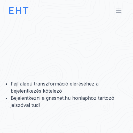
EHT
Open 
Fájl alapú transzformáció eléréséhez a
bejelentkezés kötelező
Bejelentkezni a
gnssnet.hu
honlaphoz tartozó
jelszóval tud!